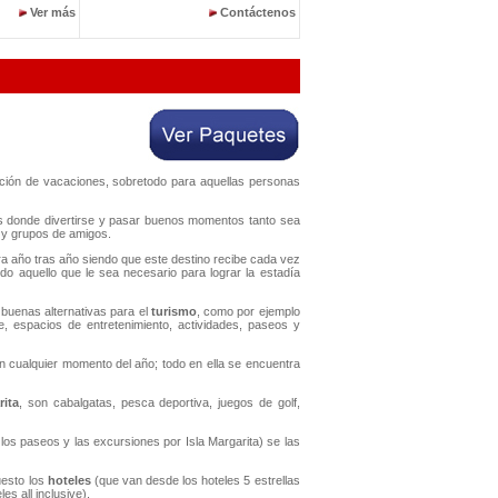
Ver más
Contáctenos
pción de vacaciones, sobretodo para aquellas personas
os donde divertirse y pasar buenos momentos tanto sea
s y grupos de amigos.
ora año tras año siendo que este destino recibe cada vez
odo aquello que le sea necesario para lograr la estadía
buenas alternativas para el
turismo
, como por ejemplo
he, espacios de entretenimiento, actividades, paseos y
en cualquier momento del año; todo en ella se encuentra
rita
, son cabalgatas, pesca deportiva, juegos de golf,
 los paseos y las excursiones por Isla Margarita) se las
uesto los
hoteles
(que van desde los hoteles 5 estrellas
s all inclusive).