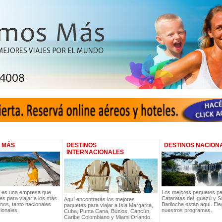
 MÁS
DESTINOS
DESTINOS NACION
INTERNACIONALES
 es una empresa que
Los mejores paquetes par
es para viajar a los más
Cataratas del Iguazú y S
Aquí encontrarás los mejores
nos, tanto nacionales
Bariloche están aquí. Ele
paquetes para viajar a Isla Margarita,
ionales.
nuestros programas.
Cuba, Punta Cana, Búzios, Cancún,
Caribe Colombiano y Miami Orlando.