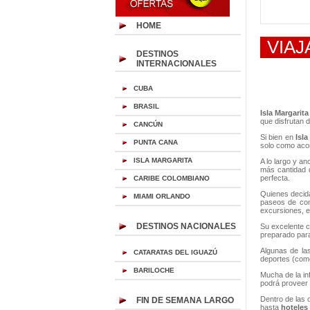
HOME
VIAJ
DESTINOS
INTERNACIONALES
CUBA
BRASIL
Isla Margarita
que disfrutan d
CANCÚN
Si bien en
Isla
PUNTA CANA
solo como ac
ISLA MARGARITA
A lo largo y a
más cantidad d
perfecta.
CARIBE COLOMBIANO
Quienes deci
MIAMI ORLANDO
paseos de co
excursiones, e
DESTINOS NACIONALES
Su excelente c
preparado para
Algunas de la
CATARATAS DEL IGUAZÚ
deportes (como
BARILOCHE
Mucha de la in
podrá proveer e
Dentro de las
FIN DE SEMANA LARGO
hasta
hoteles 