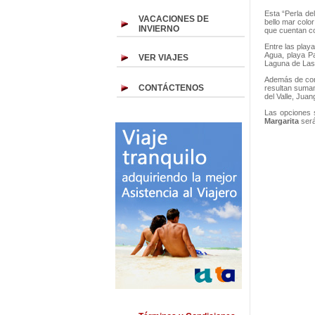
Esta “Perla de
VACACIONES DE
bello mar colo
INVIERNO
que cuentan co
Entre las play
Agua, playa Pa
VER VIAJES
Laguna de Las
Además de co
CONTÁCTENOS
resultan sumam
del Valle, Juan
Las opciones 
Margarita
ser