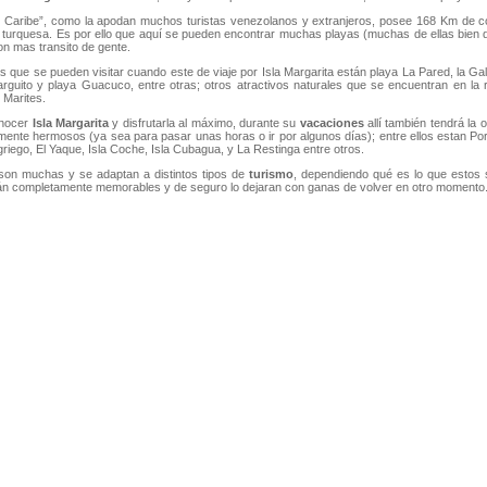
l Caribe”, como la apodan muchos turistas venezolanos y extranjeros, posee 168 Km de co
r turquesa. Es por ello que aquí se pueden encontrar muchas playas (muchas de ellas bien d
n mas transito de gente.
as que se pueden visitar cuando este de viaje por Isla Margarita están playa La Pared, la Ga
rguito y playa Guacuco, entre otras; otros atractivos naturales que se encuentran en la 
 Marites.
nocer
Isla Margarita
y disfrutarla al máximo, durante su
vacaciones
allí también tendrá la
ente hermosos (ya sea para pasar unas horas o ir por algunos días); entre ellos estan Po
griego, El Yaque, Isla Coche, Isla Cubagua, y La Restinga entre otros.
son muchas y se adaptan a distintos tipos de
turismo
, dependiendo qué es lo que estos
án completamente memorables y de seguro lo dejaran con ganas de volver en otro momento