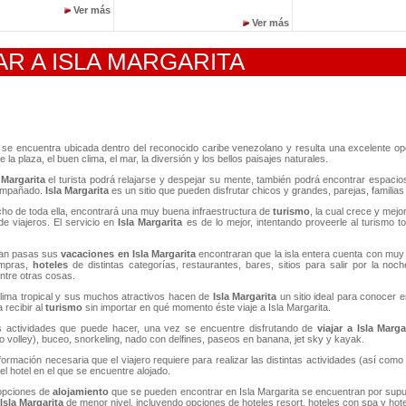
Ver más
Ver más
AR A ISLA MARGARITA
se encuentra ubicada dentro del reconocido caribe venezolano y resulta una excelente o
e la plaza, el buen clima, el mar, la diversión y los bellos paisajes naturales.
 Margarita
el turista podrá relajarse y despejar su mente, también podrá encontrar espaci
ompañado.
Isla Margarita
es un sitio que pueden disfrutar chicos y grandes, parejas, familia
ncho de toda ella, encontrará una muy buena infraestructura de
turismo
, la cual crece y mej
e viajeros. El servicio en
Isla Margarita
es de lo mejor, intentando proveerle al turismo t
dan pasas sus
vacaciones en Isla Margarita
encontraran que la isla entera cuenta con muy 
mpras,
hoteles
de distintas categorías, restaurantes, bares, sitios para salir por la noc
ntre otras cosas.
lima tropical y sus muchos atractivos hacen de
Isla Margarita
un sitio ideal para conocer 
 recibir al
turismo
sin importar en qué momento éste viaje a Isla Margarita.
s actividades que puede hacer, una vez se encuentre disfrutando de
viajar a Isla Marga
 volley), buceo, snorkeling, nado con delfines, paseos en banana, jet sky y kayak.
formación necesaria que el viajero requiere para realizar las distintas actividades (así como
l hotel en el que se encuentre alojado.
 opciones de
alojamiento
que se pueden encontrar en Isla Margarita se encuentran por sup
Isla Margarita
de menor nivel, incluyendo opciones de hoteles resort, hoteles con spa y hotele