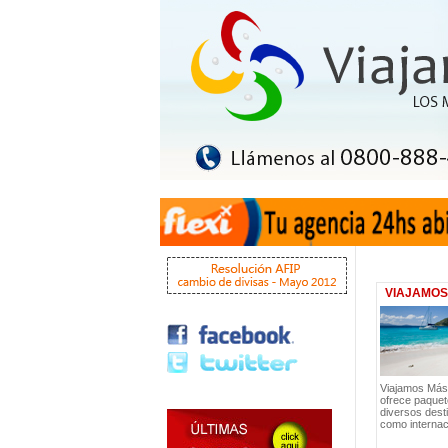
VIAJAMOS
Viajamos Más
ofrece paquet
diversos desti
como internac