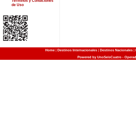
Términos y Condiciones
de Uso
Home
|
Destinos Internacionales
|
Destinos Nacionales
|
Powered by UnoSeisCuatro - Operado