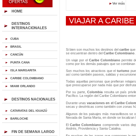
Ver más
HOME
VIAJAR A CARIB
DESTINOS
INTERNACIONALES
CUBA
BRASIL
Si bien son muchos los destinos del
caribe
que 
se encuentran dentro del
Caribe Colombiano
.
CANCÚN
Un viaje por el
Caribe Colombiano
permite de
PUNTA CANA
como por los demás paisajes que se combinan
ISLA MARGARITA
Son muchos los atractivos que el
turismo
pued
así como también paseos, salidas y excursione
CARIBE COLOMBIANO
Todas aquellas personas que prefieran relajar
que preocuparse por nada más que por disfruta
MIAMI ORLANDO
Por su parte,
Colombia
resulta un país privi
Pacífico. La región del Caribe Colombiano enton
DESTINOS NACIONALES
Durante unas
vacaciones en el Caribe Colo
secas y desérticas como también con zonas 
CATARATAS DEL IGUAZÚ
Algunos de los paisajes más maravillosos se o
Nevada de Santa Marta, en donde se localizan los
BARILOCHE
El
Caribe Colombiano
comprende varios depar
Andrés, Providencia y Santa Catalina.
FIN DE SEMANA LARGO
En muchas de las zonas que componen la regi