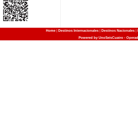
Home
|
Destinos Internacionales
|
Destinos Nacionales
|
Powered by UnoSeisCuatro - Operado