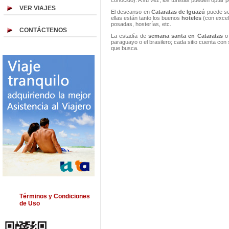
conocido). A su vez, los turistas pueden optar p
VER VIAJES
El descanso en
Cataratas de Iguazú
puede ser
ellas están tanto los buenos
hoteles
(con excel
posadas, hosterías, etc.
CONTÁCTENOS
La estadía de
semana santa en Cataratas
o
paraguayo o el brasilero; cada sitio cuenta co
que busca.
Términos y Condiciones
de Uso