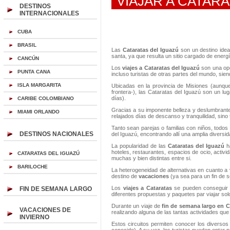
VIAJAR A CATARA
DESTINOS
INTERNACIONALES
CUBA
BRASIL
Las
Cataratas del Iguazú
son un destino ide
santa, ya que resulta un sitio cargado de energí
CANCÚN
Los
viajes a Cataratas del Iguazú
son una opci
PUNTA CANA
incluso turistas de otras partes del mundo, sie
ISLA MARGARITA
Ubicadas en la provincia de Misiones (aunque
frontera-), las Cataratas del Iguazú son un lug
días).
CARIBE COLOMBIANO
Gracias a su imponente belleza y deslumbrante
MIAMI ORLANDO
relajados días de descanso y tranquilidad, sino 
Tanto sean parejas o familias con niños, todos
DESTINOS NACIONALES
del Iguazú, encontrando allí una amplia divers
La popularidad de las
Cataratas del Iguazú
h
hoteles, restaurantes, espacios de ocio, activ
CATARATAS DEL IGUAZÚ
muchas y bien distintas entre si.
BARILOCHE
La heterogeneidad de alternativas en cuanto a vi
destino de
vacaciones
(ya sea para un fin de 
Los
viajes a Cataratas
se pueden conseguir a
FIN DE SEMANA LARGO
diferentes propuestas y paquetes par viajar so
Durante un viaje de
fin de semana largo en 
VACACIONES DE
realizando alguna de las tantas actividades que a
INVIERNO
Estos circuitos permiten conocer los diverso