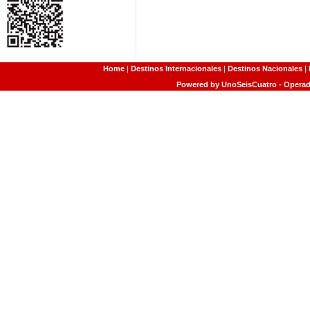
Home
|
Destinos Internacionales
|
Destinos Nacionales
|
Powered by UnoSeisCuatro - Operado