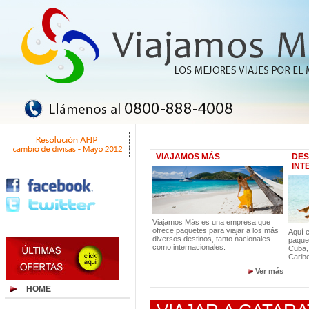
VIAJAMOS MÁS
DES
INT
Viajamos Más es una empresa que
ofrece paquetes para viajar a los más
Aquí 
diversos destinos, tanto nacionales
paquet
como internacionales.
Cuba,
Carib
Ver más
HOME