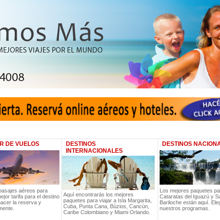
R DE VUELOS
DESTINOS
DESTINOS NACION
INTERNACIONALES
pasajes aéreos para
Los mejores paquetes par
Aquí encontrarás los mejores
ejor tarifa para el destino
Cataratas del Iguazú y S
paquetes para viajar a Isla Margarita,
hacer la reserva y
Bariloche están aquí. Ele
Cuba, Punta Cana, Búzios, Cancún,
mente.
nuestros programas.
Caribe Colombiano y Miami Orlando.